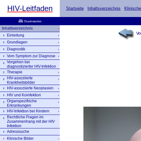
HIV-Leitfaden
Startseite
:
Inhaltsverzeichnis
:
Klinische
Inhaltsverzeichnis
Einleitung
Grundlagen
Diagnostik
Vom Symptom zur Diagnose
Vorgehen bei
diagnostizierter HIV-Infektion
Therapie
HIV-assoziierte
Krankheitsbilder
HIV-assoziierte Neoplasien
HIV und Koinfektion
Organspezifische
Erkrankungen
HIV-Infektion bei Kindern
Rechtliche Fragen im
Zusammenhang mit der HIV
Infektion
Adresssuche
Klinische Bilder