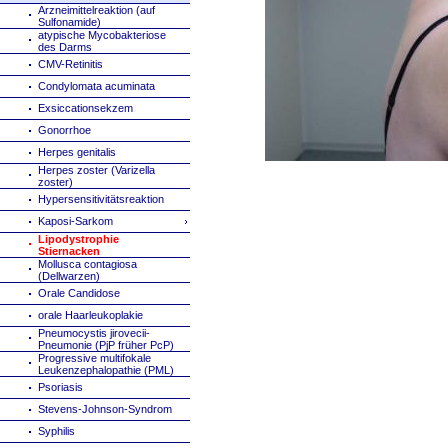
Arzneimittelreaktion (auf
Sulfonamide)
atypische Mycobakteriose
des Darms
CMV-Retinitis
Condylomata acuminata
Exsiccationsekzem
Gonorrhoe
Herpes genitalis
Herpes zoster (Varizella
zoster)
Hypersensitivitätsreaktion
Kaposi-Sarkom
Lipodystrophie
Stiernacken
Mollusca contagiosa
(Dellwarzen)
Orale Candidose
orale Haarleukoplakie
Pneumocystis jirovecii-
Pneumonie (PjP früher PcP)
Progressive multifokale
Leukenzephalopathie (PML)
Psoriasis
Stevens-Johnson-Syndrom
Syphilis