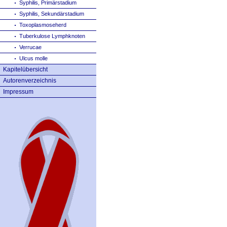
Syphilis, Primärstadium
Syphilis, Sekundärstadium
Toxoplasmoseherd
Tuberkulose Lymphknoten
Verrucae
Ulcus molle
Kapitelübersicht
Autorenverzeichnis
Impressum