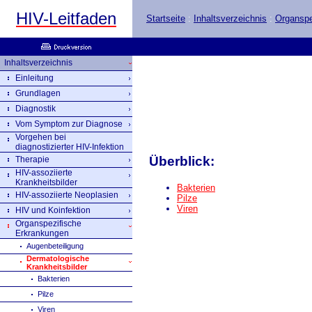
HIV-Leitfaden
Startseite
:
Inhaltsverzeichnis
:
Organspe
Inhaltsverzeichnis
Einleitung
Grundlagen
Diagnostik
Vom Symptom zur Diagnose
Vorgehen bei
diagnostizierter HIV-Infektion
Überblick:
Therapie
HIV-assoziierte
Krankheitsbilder
Bakterien
HIV-assoziierte Neoplasien
Pilze
Viren
HIV und Koinfektion
Organspezifische
Erkrankungen
Augenbeteiligung
Dermatologische
Krankheitsbilder
Bakterien
Pilze
Viren