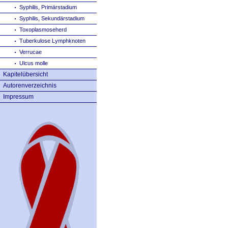
Syphilis, Primärstadium
Syphilis, Sekundärstadium
Toxoplasmoseherd
Tuberkulose Lymphknoten
Verrucae
Ulcus molle
Kapitelübersicht
Autorenverzeichnis
Impressum