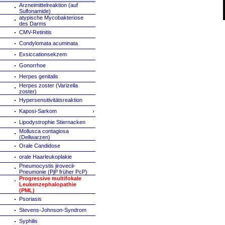
Arzneimittelreaktion (auf
Sulfonamide)
atypische Mycobakteriose
des Darms
CMV-Retinitis
Condylomata acuminata
Exsiccationsekzem
Gonorrhoe
Herpes genitalis
Herpes zoster (Varizella
zoster)
Hypersensitivitätsreaktion
Kaposi-Sarkom
Lipodystrophie Stiernacken
Mollusca contagiosa
(Dellwarzen)
Orale Candidose
orale Haarleukoplakie
Pneumocystis jirovecii-
Pneumonie (PjP früher PcP)
Progressive multifokale
Leukenzephalopathie
(PML)
Psoriasis
Stevens-Johnson-Syndrom
Syphilis