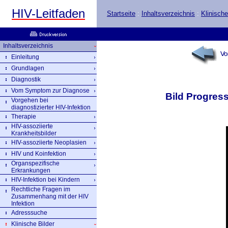
HIV-Leitfaden
Startseite
:
Inhaltsverzeichnis
:
Klinische
Inhaltsverzeichnis
Einleitung
Grundlagen
Diagnostik
Vom Symptom zur Diagnose
Bild Progres
Vorgehen bei
diagnostizierter HIV-Infektion
Therapie
HIV-assoziierte
Krankheitsbilder
HIV-assoziierte Neoplasien
HIV und Koinfektion
Organspezifische
Erkrankungen
HIV-Infektion bei Kindern
Rechtliche Fragen im
Zusammenhang mit der HIV
Infektion
Adresssuche
Klinische Bilder