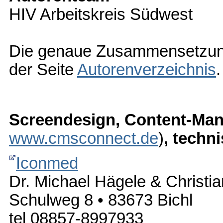
HIV Arbeitskreis Südwest
Die genaue Zusammensetzung
der Seite
Autorenverzeichnis
.
Screendesign, Content-M
www.cmsconnect.de
)
, techn
Iconmed
Dr. Michael Hägele & Christi
Schulweg 8 • 83673 Bichl
tel 08857-8997933